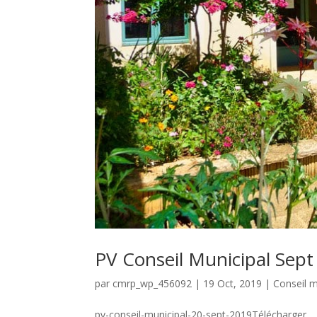
PV Conseil Municipal Sept
par
cmrp_wp_456092
|
19 Oct, 2019
|
Conseil m
pv-conseil-municipal-20-sept-2019Télécharger