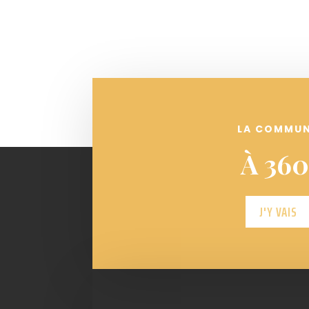
LA COMMU
À 360
J'Y VAIS