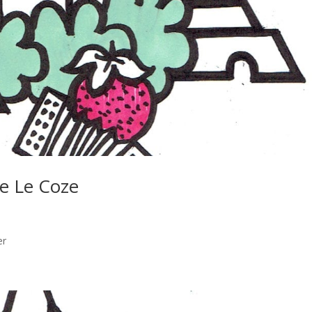
le Le Coze
er