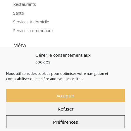
Restaurants
Santé
Services à domicile
Services communaux
Méta
Connexion
Gérer le consentement aux
cookies
Flux des publications
Flux des commentaires
Nous utilisons des cookies pour optimiser votre navigation et
comptabiliser de manière anonyme les visites.
Site de WordPress-FR
Accepter
Refuser
Site officiel de la Commune de Saint Martial de
Nabirat
Préférences
Mentions légales
Politique de confidentialité