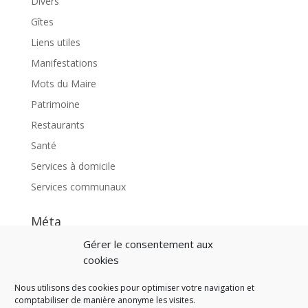
Divers
Gîtes
Liens utiles
Manifestations
Mots du Maire
Patrimoine
Restaurants
Santé
Services à domicile
Services communaux
Méta
Connexion
Gérer le consentement aux
cookies
Flux des publications
Flux des commentaires
Nous utilisons des cookies pour optimiser votre navigation et
comptabiliser de manière anonyme les visites.
Site de WordPress-FR