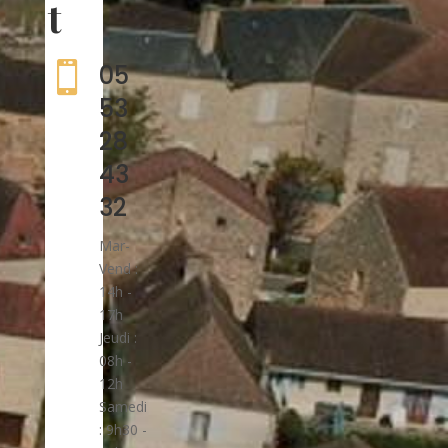
t

05
53
28
43
32
Mar-
Vend :
14h -
17h
Jeudi :
08h -
12h
Samedi
: 9h30 -