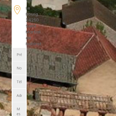
12h

Le
Bourg
24250
Saint
Martial
de
Nabirat