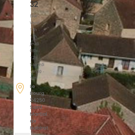
32
Mar-
Vend :
14h -
17h
Jeudi :
08h -
12h
Samedi
: 9h30 -
12h

Le
Bourg
24250
Saint
Martial
de
Nabirat