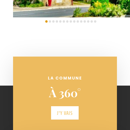
LA COMMUNE
À 360°
J'Y VAIS