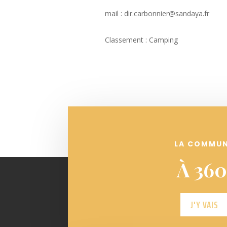
mail : dir.carbonnier@sandaya.fr
Classement : Camping
LA COMMU
À 360
J'Y VAIS