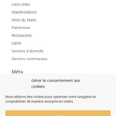
Liens utiles
Manifestations
Mots du Maire
Patrimoine
Restaurants
Santé
Services à domicile
Services communaux
Méta
Connexion
Gérer le consentement aux
cookies
Flux des publications
Flux des commentaires
Nous utilisons des cookies pour optimiser votre navigation et
comptabiliser de manière anonyme les visites.
Site de WordPress-FR