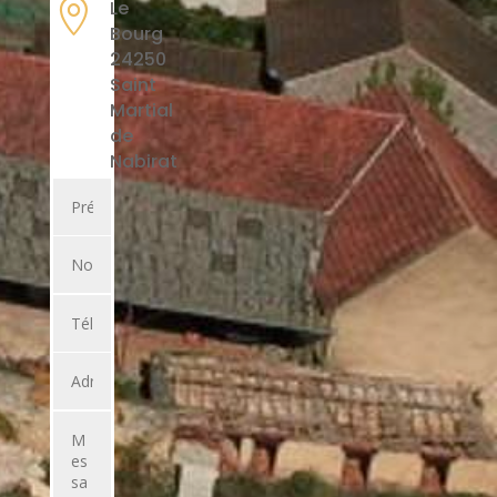

Le
Bourg
24250
Saint
Martial
de
Nabirat