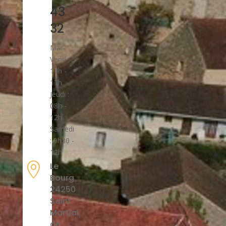
43
32
Mar-
Vend :
14h -
17h
Jeudi :
08h -
12h
Samedi
: 9h30 -
12h

Le
Bourg
24250
Saint
Martial
de