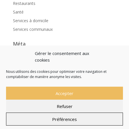
Restaurants
Santé
Services à domicile
Services communaux
Méta
Connexion
Gérer le consentement aux
cookies
Flux des publications
Flux des commentaires
Nous utilisons des cookies pour optimiser votre navigation et
comptabiliser de manière anonyme les visites.
Site de WordPress-FR
Accepter
Refuser
Site officiel de la Commune de Saint Martial de
Nabirat
Préférences
Mentions légales
Politique de confidentialité