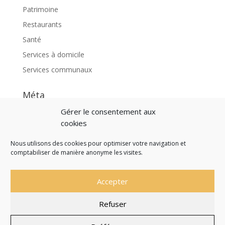
Patrimoine
Restaurants
Santé
Services à domicile
Services communaux
Méta
Connexion
Gérer le consentement aux
cookies
Flux des publications
Flux des commentaires
Nous utilisons des cookies pour optimiser votre navigation et
comptabiliser de manière anonyme les visites.
Site de WordPress-FR
Accepter
Refuser
Site officiel de la Commune de Saint Martial de
Nabirat