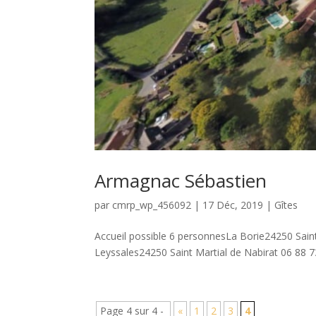
Armagnac Sébastien
par
cmrp_wp_456092
|
17 Déc, 2019
|
Gîtes
Accueil possible 6 personnesLa Borie24250 Saint
Leyssales24250 Saint Martial de Nabirat 06 88 7
Page 4 sur 4 -
«
1
2
3
4