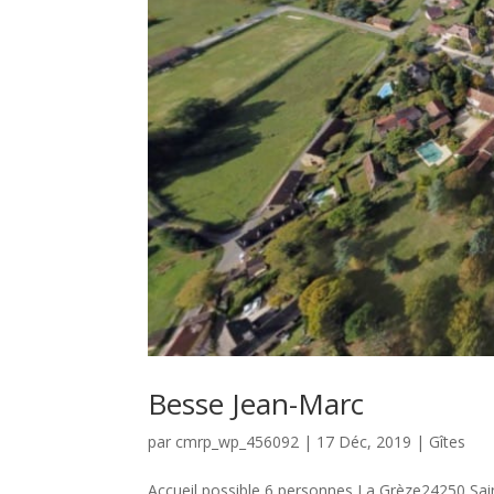
Besse Jean-Marc
par
cmrp_wp_456092
|
17 Déc, 2019
|
Gîtes
Accueil possible 6 personnes La Grèze24250 Sain