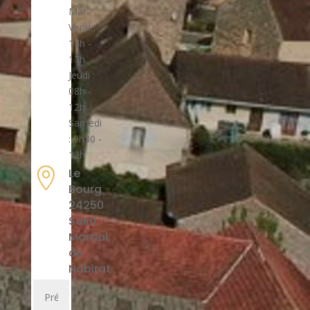
Mar-
Vend :
14h -
17h
Jeudi :
08h -
12h
Samedi
: 9h30 -
12h

Le
Bourg
24250
Saint
Martial
de
Nabirat