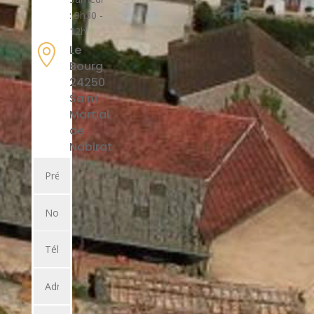
: 9h30 -
12h

Le
Bourg
24250
Saint
Martial
de
Nabirat