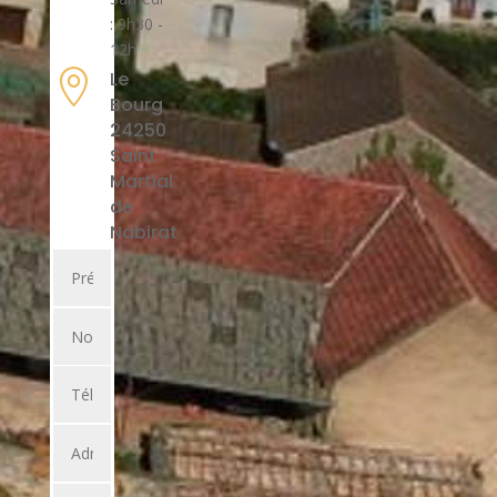
: 9h30 -
12h

Le
Bourg
24250
Saint
Martial
de
Nabirat