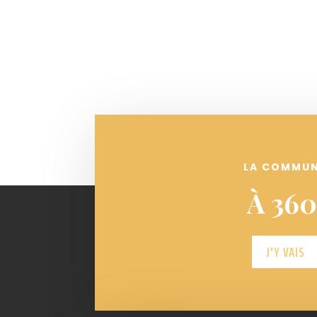
LA COMMU
À 360
J'Y VAIS