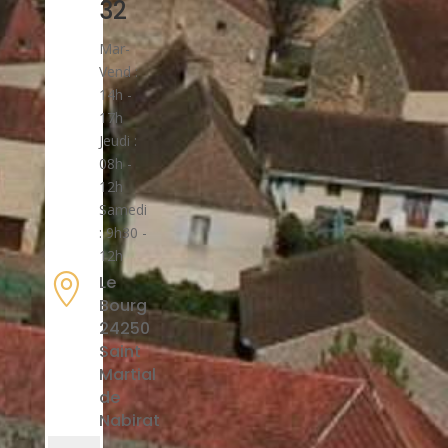
32
Mar-
Vend :
14h -
17h
Jeudi :
08h -
12h
Samedi
: 9h30 -
12h

Le
Bourg
24250
Saint
Martial
de
Nabirat