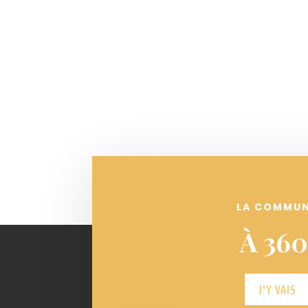
LA COMMU
À 360
J'Y VAIS