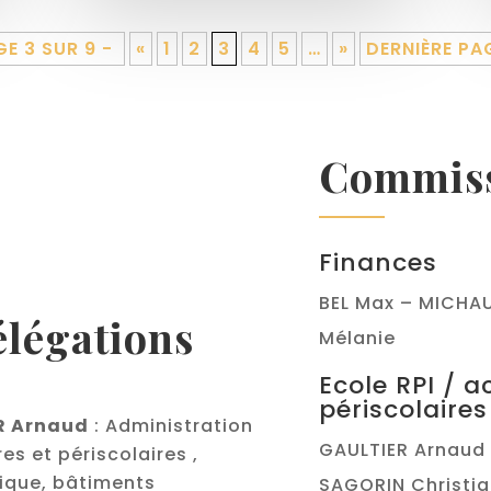
E 3 SUR 9 -
«
1
2
3
4
5
…
»
DERNIÈRE PA
Commiss
Finances
BEL Max – MICHAU
élégations
Mélanie
Ecole RPI / a
périscolaires
R Arnaud
: Administration
GAULTIER Arnaud 
es et périscolaires ,
nique, bâtiments
SAGORIN Christi