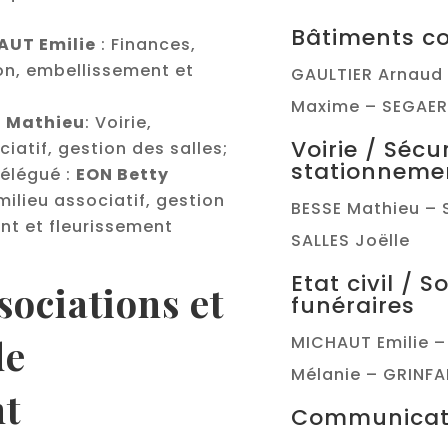
Bâtiments c
AUT Emilie
: Finances,
on, embellissement et
GAULTIER Arnaud 
Maxime – SEGAER
E Mathieu
: Voirie,
Voirie / Sécu
iatif, gestion des salles;
stationneme
délégué :
EON Betty
milieu associatif, gestion
BESSE Mathieu – 
nt et fleurissement
SALLES Joëlle
Etat civil / S
sociations et
funéraires
de
MICHAUT Emilie 
Mélanie – GRINFA
t
Communicat