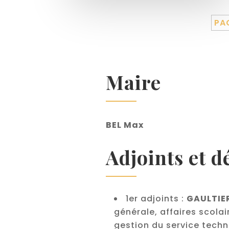
PAG
Maire
BEL Max
Adjoints et d
1er adjoints :
GAULTIE
générale, affaires scolair
gestion du service tech