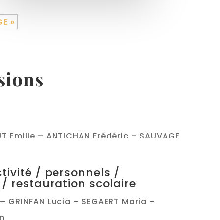
GE »
ions
T Emilie – ANTICHAN Frédéric – SAUVAGE
ctivité / personnels /
 / restauration scolaire
– GRINFAN Lucia – SEGAERT Maria –
an