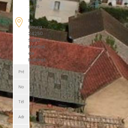
: 9h30 -
12h

Le
Bourg
24250
Saint
Martial
de
Nabirat