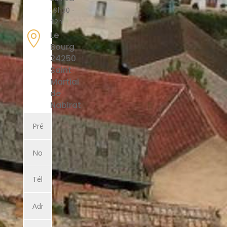
: 9h30 -
12h

Le
Bourg
24250
Saint
Martial
de
Nabirat