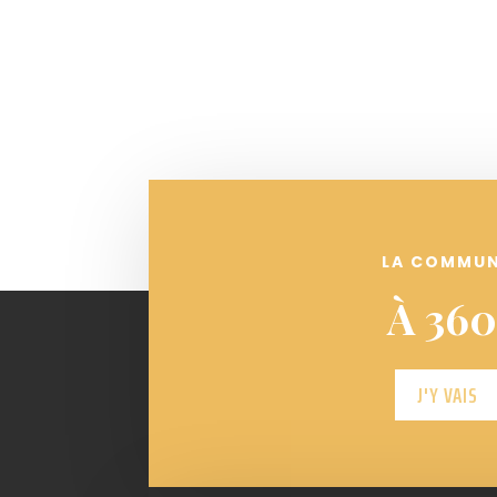
LA COMMU
À 360
J'Y VAIS