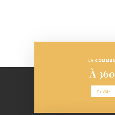
LA COMMU
À 360
J'Y VAIS