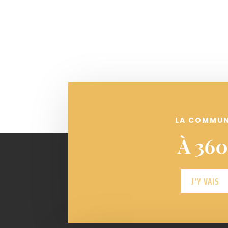
LA COMMU
À 360
J'Y VAIS