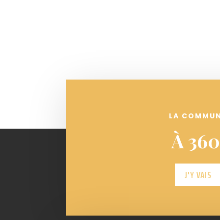
LA COMMU
À 360
J'Y VAIS