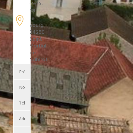
: 9h30 -
12h

Le
Bourg
24250
Saint
Martial
de
Nabirat