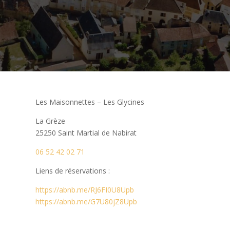
Les Maisonnettes – Les Glycines
La Grèze
25250 Saint Martial de Nabirat
06 52 42 02 71
Liens de réservations :
https://abnb.me/RJ6FI0U8Upb
https://abnb.me/G7U80jZ8Upb