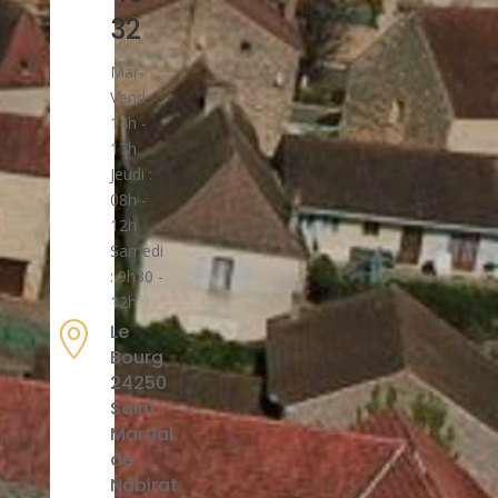
32
Mar-
Vend :
14h -
17h
Jeudi :
08h -
12h
Samedi
: 9h30 -
12h

Le
Bourg
24250
Saint
Martial
de
Nabirat