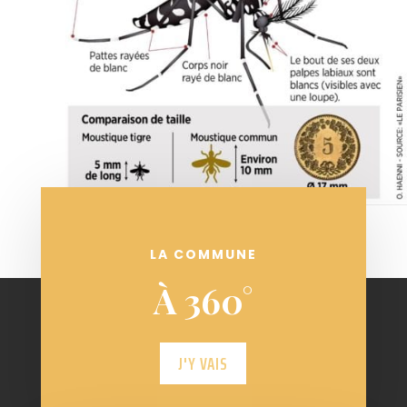
LA COMMUNE
À 360°
J'Y VAIS