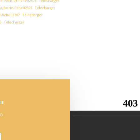
e-Pech-01-fiche02506
Télécharger
a-Borie-fiche02507
Télécharger
-fiche01707
Télécharger
5
Télécharger
NE
°