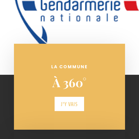
LA COMMUNE
À 360°
J'Y VAIS