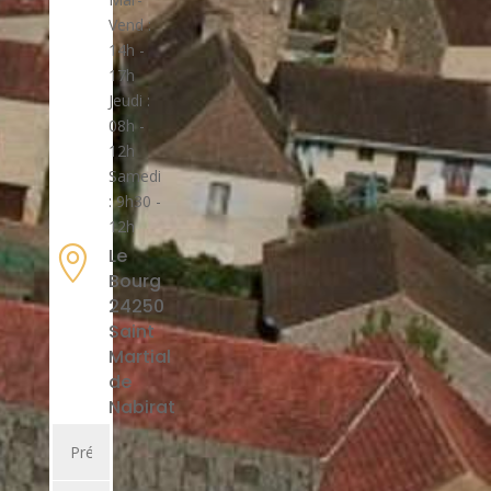
Vend :
14h -
17h
Jeudi :
08h -
12h
Samedi
: 9h30 -
12h

Le
Bourg
24250
Saint
Martial
de
Nabirat