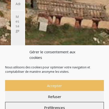
Gérer le consentement aux
ENVOYER
cookies
L'EMAIL
Nous utilisons des cookies pour optimiser votre navigation et
comptabiliser de manière anonyme les visites.
Accepter
Refuser
Site officiel de la Commune de Saint Martial de
Nabirat
Préférences
Mentions légales
Politique de confidentialité