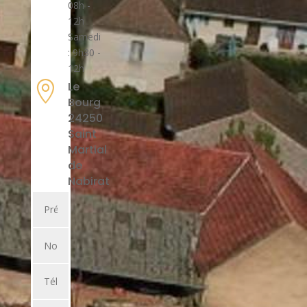
08h -
12h
Samedi
: 9h30 -
12h

Le
Bourg
24250
Saint
Martial
de
Nabirat