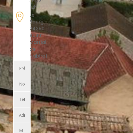
: 9h30 -
12h

Le
Bourg
24250
Saint
Martial
de
Nabirat