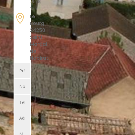
: 9h30 -
12h

Le
Bourg
24250
Saint
Martial
de
Nabirat