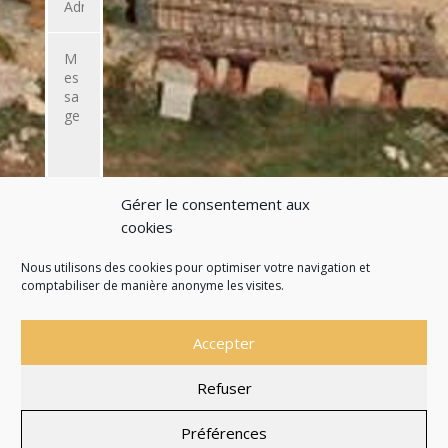
Gérer le consentement aux
ENVOYER
cookies
L'EMAIL
Nous utilisons des cookies pour optimiser votre navigation et
comptabiliser de manière anonyme les visites.
Accepter
Refuser
Site officiel de la Commune de Saint Martial de
Nabirat
Préférences
Mentions légales
Politique de confidentialité