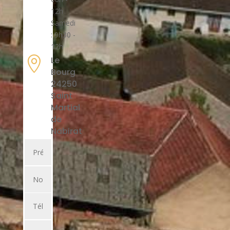
12h
Samedi
: 9h30 -
12h

Le
Bourg
24250
Saint
Martial
de
Nabirat