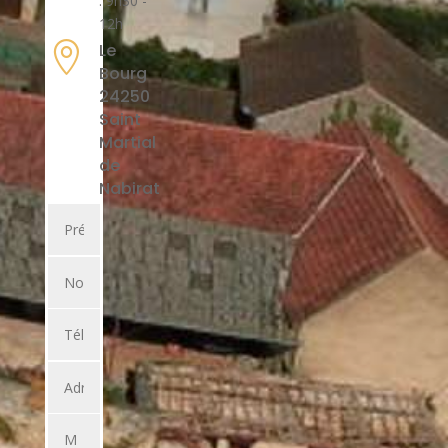
: 9h30 -
12h

Le
Bourg
24250
Saint
Martial
de
Nabirat