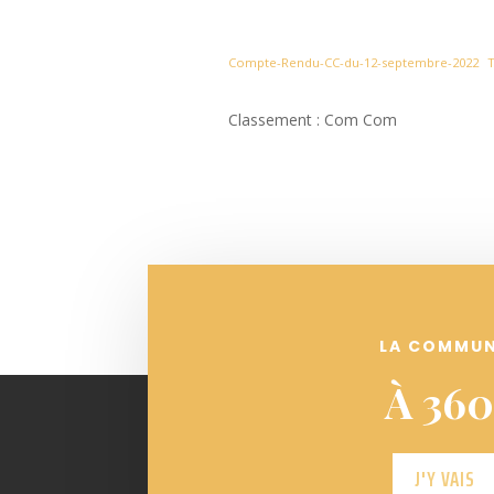
Compte-Rendu-CC-du-12-septembre-2022
Classement : Com Com
LA COMMU
À 360
J'Y VAIS