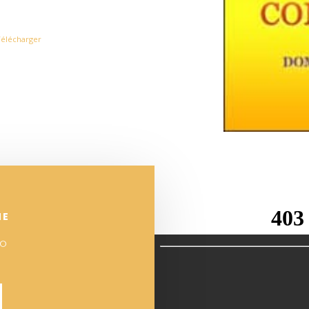
Télécharger
NE
°