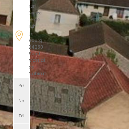
12h
Samedi
: 9h30 -
12h

Le
Bourg
24250
Saint
Martial
de
Nabirat