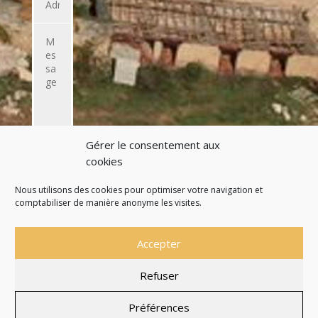
Gérer le consentement aux
ENVOYER
cookies
L'EMAIL
Nous utilisons des cookies pour optimiser votre navigation et
comptabiliser de manière anonyme les visites.
Accepter
Refuser
Site officiel de la Commune de Saint Martial de
Nabirat
Préférences
Mentions légales
Politique de confidentialité