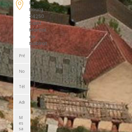

Le
Bourg
24250
Saint
Martial
de
Nabirat