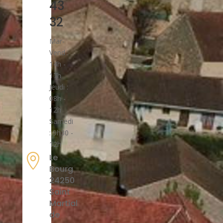
43
32
Mar-
Vend :
14h -
17h
Jeudi :
08h -
12h
Samedi
: 9h30 -
12h

Le
Bourg
24250
Saint
Martial
de