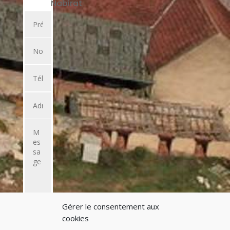
Nabirat
Gérer le consentement aux
ENVOYER
cookies
L'EMAIL