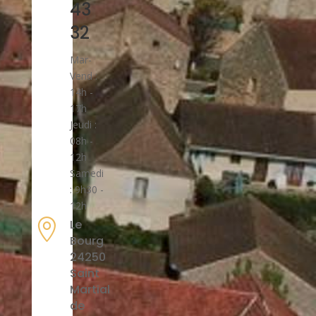
43
32
Mar-
Vend :
14h -
17h
Jeudi :
08h -
12h
Samedi
: 9h30 -
12h

Le
Bourg
24250
Saint
Martial
de