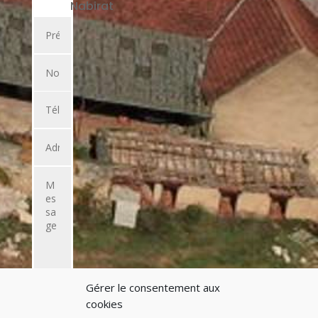
Nabirat
Gérer le consentement aux
ENVOYER
cookies
L'EMAIL