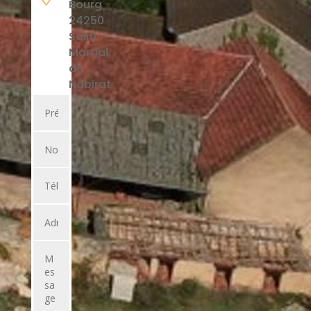
Bourg
24250
Saint
Martial
de
Nabirat