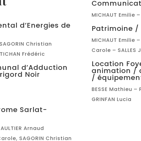
t
Communicat
MICHAUT Emilie –
ntal d’Energies de
Patrimoine /
MICHAUT Emilie –
, SAGORIN Christian
Carole – SALLES J
NTICHAN Frédéric
Location Foy
munal d’Adduction
animation / 
rigord Noir
/ équipemen
BESSE Mathieu –
GRINFAN Lucia
rome Sarlat-
 GAULTIER Arnaud
arole, SAGORIN Christian