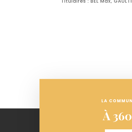
Titulaires : BEL Max, GAUL
LA COMMU
À 360