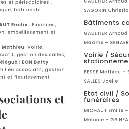
GAULTIER Arnaud 
es et périscolaires ,
nique, bâtiments
SAGORIN Christi
Bâtiments c
AUT Emilie
: Finances,
on, embellissement et
GAULTIER Arnaud 
Maxime – SEGAER
E Mathieu
: Voirie,
Voirie / Sécu
iatif, gestion des salles;
stationneme
délégué :
EON Betty
milieu associatif, gestion
BESSE Mathieu – 
nt et fleurissement
SALLES Joëlle
Etat civil / S
sociations et
funéraires
de
MICHAUT Emilie 
Mélanie – GRINFA