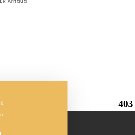
TIER Arnaud
NE
°