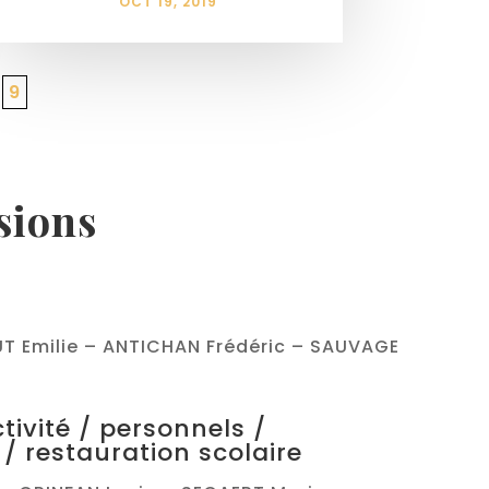
OCT 19, 2019
9
ions
T Emilie – ANTICHAN Frédéric – SAUVAGE
ctivité / personnels /
 / restauration scolaire