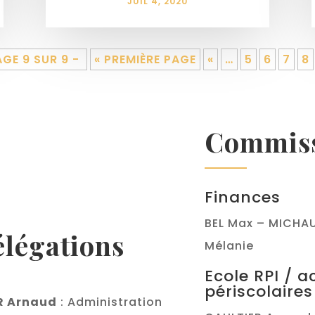
JUIL 4, 2020
AGE 9 SUR 9 -
« PREMIÈRE PAGE
«
…
5
6
7
8
Commiss
Finances
BEL Max – MICHAU
élégations
Mélanie
Ecole RPI / a
périscolaires
R Arnaud
: Administration