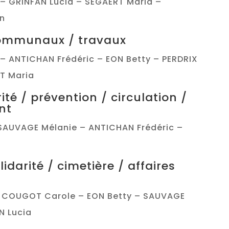
– GRINFAN Lucia – SEGAERT Maria –
an
ommunaux / travaux
– ANTICHAN Frédéric – EON Betty – PERDRIX
T Maria
rité / prévention / circulation /
nt
SAUVAGE Mélanie – ANTICHAN Frédéric –
olidarité / cimetière / affaires
– COUGOT Carole – EON Betty – SAUVAGE
N Lucia