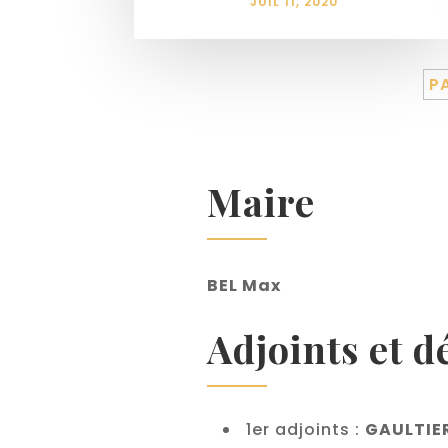
JUIL 11, 2020
P
Maire
BEL Max
Adjoints et d
1er adjoints :
GAULTIE