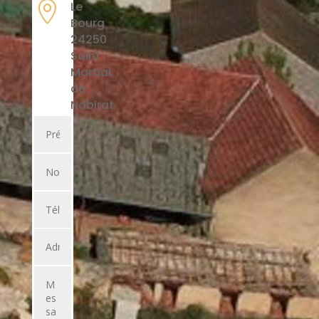

Le
Bourg
24250
Saint
Martial
de
Nabirat